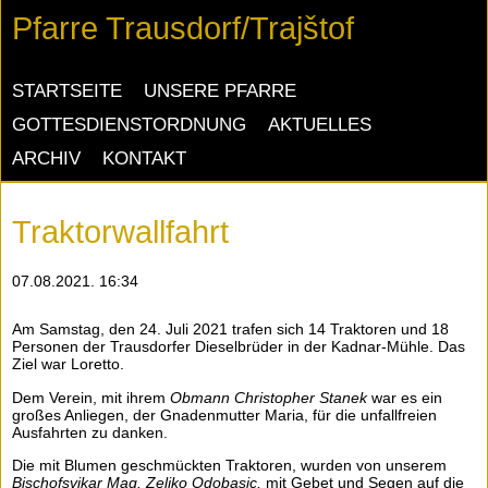
Pfarre Trausdorf/Trajštof
NAVIGATION
STARTSEITE
UNSERE PFARRE
ÜBERSPRINGEN
GOTTESDIENSTORDNUNG
AKTUELLES
ARCHIV
KONTAKT
Traktorwallfahrt
07.08.2021. 16:34
Am Samstag, den 24. Juli 2021 trafen sich 14 Traktoren und 18
Personen der Trausdorfer Dieselbrüder in der Kadnar-Mühle. Das
Ziel war Loretto.
Dem Verein, mit ihrem
Obmann Christopher Stanek
war es ein
großes Anliegen, der Gnadenmutter Maria, für die unfallfreien
Ausfahrten zu danken.
Die mit Blumen geschmückten Traktoren, wurden von unserem
Bischofsvikar Mag. Zeljko Odobasic,
mit Gebet und Segen auf die